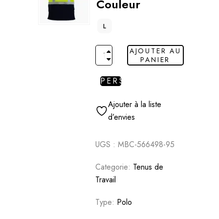
Couleur
L
AJOUTER AU
PANIER
PERSONNALISER
Ajouter à la liste
d’envies
UGS :
MBC-566498-95
Categorie:
Tenus de
Travail
Type:
Polo