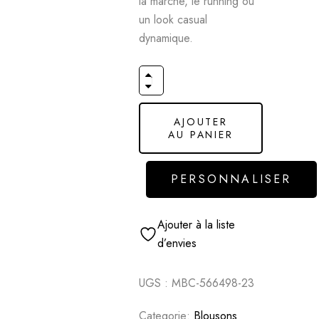
la marche, le running ou
un look casual
dynamique.
AJOUTER
AU PANIER
PERSONNALISER
Ajouter à la liste
d’envies
UGS :
MBC-566498-23
Categorie:
Blousons